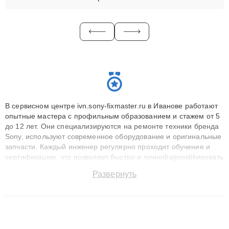
В сервисном центре ivn.sony-fixmaster.ru в Иванове работают
опытные мастера с профильным образованием и стажем от 5
до 12 лет. Они специализируются на ремонте техники бренда
Sony, используют современное оборудование и оригинальные
запчасти. Каждый инженер регулярно проходит обучение и
сертификацию, что позволяет быстро и точноdiagnostikировать
поломки и восстанавливать технику с сохранением гарантии
Развернуть
до 3 лет. Наши мастера решают сложные случаи: от замены
матриц и материнских плат до ремонта после залития и
восстановления данных. Благодаря высокой квалификации и
ответственному подходу клиенты получают быстрый,
качественный ремонт и понятные объяснения по результатам
диагностики.