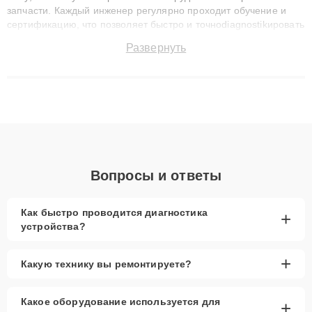
запчасти. Каждый инженер регулярно проходит обучение и
сертификацию, что позволяет быстро и точноdiagnostikировать
поломки и восстанавливать технику с сохранением гарантии
Развернуть
до 3 лет. Наши мастера решают сложные случаи: от замены
матриц и материнских плат до ремонта после залития и
восстановления данных. Благодаря высокой квалификации и
ответственному подходу клиенты получают быстрый,
качественный ремонт и понятные объяснения по результатам
диагностики.
Вопросы и ответы
Как быстро проводится диагностика
+
устройства?
+
Какую технику вы ремонтируете?
Какое оборудование используется для
+