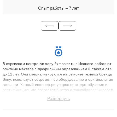
Опыт работы – 7 лет
В сервисном центре ivn.sony-fixmaster.ru в Иванове работают
опытные мастера с профильным образованием и стажем от 5
до 12 лет. Они специализируются на ремонте техники бренда
Sony, используют современное оборудование и оригинальные
запчасти. Каждый инженер регулярно проходит обучение и
сертификацию, что позволяет быстро и точноdiagnostikировать
поломки и восстанавливать технику с сохранением гарантии
Развернуть
до 3 лет. Наши мастера решают сложные случаи: от замены
матриц и материнских плат до ремонта после залития и
восстановления данных. Благодаря высокой квалификации и
ответственному подходу клиенты получают быстрый,