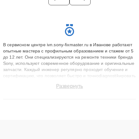
В сервисном центре ivn.sony-fixmaster.ru в Иванове работают
опытные мастера с профильным образованием и стажем от 5
до 12 лет. Они специализируются на ремонте техники бренда
Sony, используют современное оборудование и оригинальные
запчасти. Каждый инженер регулярно проходит обучение и
сертификацию, что позволяет быстро и точноdiagnostikировать
поломки и восстанавливать технику с сохранением гарантии
Развернуть
до 3 лет. Наши мастера решают сложные случаи: от замены
матриц и материнских плат до ремонта после залития и
восстановления данных. Благодаря высокой квалификации и
ответственному подходу клиенты получают быстрый,
качественный ремонт и понятные объяснения по результатам
диагностики.